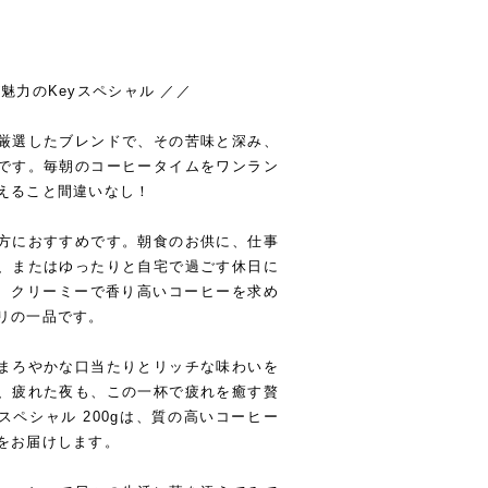
魅力のKeyスペシャル ／／
厳選したブレンドで、その苦味と深み、
です。毎朝のコーヒータイムをワンラン
えること間違いなし！
方におすすめです。朝食のお供に、仕事
、またはゆったりと自宅で過ごす休日に
は、クリーミーで香り高いコーヒーを求め
リの一品です。
まろやかな口当たりとリッチな味わいを
、疲れた夜も、この一杯で疲れを癒す贅
スペシャル 200gは、質の高いコーヒー
をお届けします。