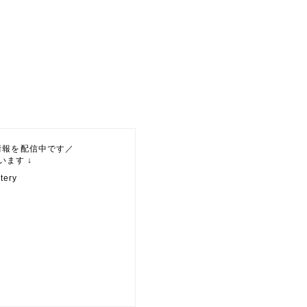
情報を配信中です／
ます ↓
ery