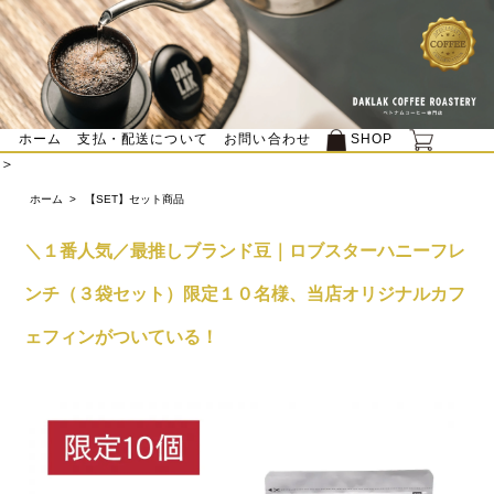
ホーム
支払・配送について
お問い合わせ
SHOP
＞
ホーム
>
【SET】セット商品
＼１番人気／最推しブランド豆｜ロブスターハニーフレ
ンチ（３袋セット）限定１０名様、当店オリジナルカフ
ェフィンがついている！