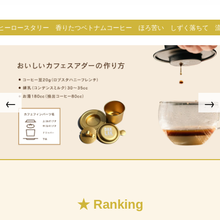
ヒーロースタリー 香りたつベトナムコーヒー ほろ苦い しずく落ちて 流
←
→
★ Ranking